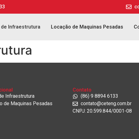
133
c
 de Infraestrutura
Locação de Maquinas Pesadas
C
rutura
cional
Contato
e Infraestrutura
(86) 9 8894 6133
o de Maquinas Pesadas
contato@ceteng.com.br
CNPJ: 20.599.844/0001-08